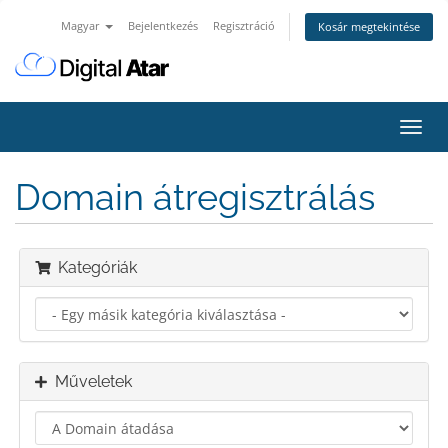
Magyar
Bejelentkezés
Regisztráció
Kosár megtekintése
Váltá
a
navig
Domain átregisztrálás
Kategóriák
Műveletek