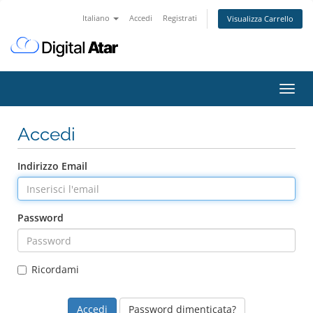
Italiano
Accedi
Registrati
Visualizza Carrello
Attiv
Navi
Accedi
Indirizzo Email
Password
Ricordami
Password dimenticata?